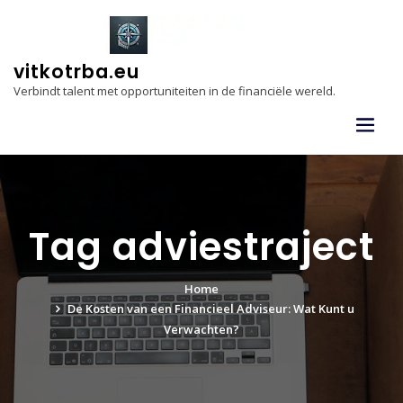
Skip
to
content
vitkotrba.eu
Verbindt talent met opportuniteiten in de financiële wereld.
Tag adviestraject
Home
De Kosten van een Financieel Adviseur: Wat Kunt u
Verwachten?