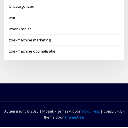
Uncategorized
wat
woonkrediet
zoekmachine marketing
zoekmachine optimalisatie
Auteursrecht © 2025 | Mogelijk gemaakt door
WordPress
|
ConsultHub-
thema door
ThemeArile