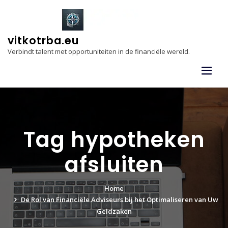
Skip
to
content
vitkotrba.eu
Verbindt talent met opportuniteiten in de financiële wereld.
Tag hypotheken
afsluiten
Home
De Rol van Financiële Adviseurs bij het Optimaliseren van Uw
Geldzaken