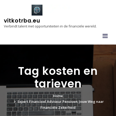
Skip
to
content
vitkotrba.eu
Verbindt talent met opportuniteiten in de financiële wereld.
Tag kosten en
tarieven
Home
Expert Financieel Adviseur Pensioen: Jouw Weg naar
Financiële Zekerheid