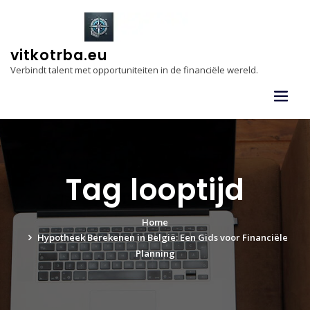
Skip
to
content
vitkotrba.eu
Verbindt talent met opportuniteiten in de financiële wereld.
Tag looptijd
Home
Hypotheek Berekenen in België: Een Gids voor Financiële
Planning